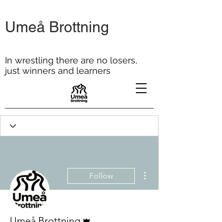
Umeå Brottning
In wrestling there are no losers,
just winners and learners
More actions
Follow
Admin
Umeå Brottning