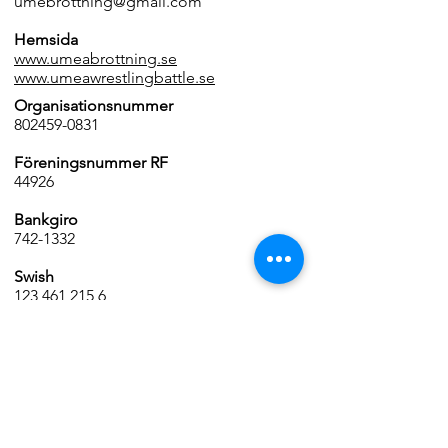
umebrottning@gmail.com
Hemsida
www.umeabrottning.se
www.umeawrestlingbattle.se
Organisationsnummer
802459-0831
Föreningsnummer RF
44926
Bankgiro
742-1332
Swish
123 461 215 6