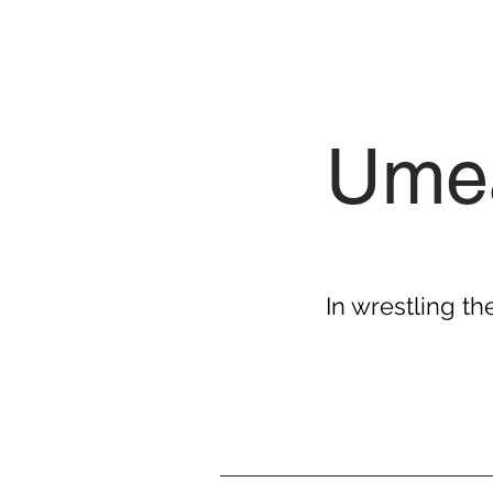
Umeå
In wrestling th