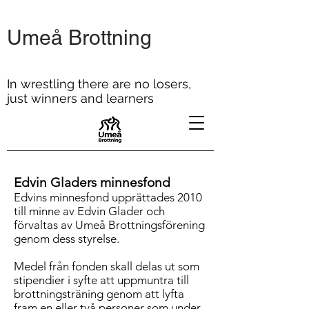
Umeå Brottning
In wrestling there are no losers,
just winners and learners
Edvin Gladers minnesfond
Edvins minnesfond upprättades 2010
till minne av Edvin Glader och
förvaltas av Umeå Brottningsförening
genom dess styrelse.
Medel från fonden skall delas ut som
stipendier i syfte att uppmuntra till
brottningsträning genom att lyfta
fram en eller två personer som under