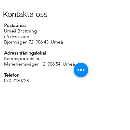
Kontakta oss
Postadress
Umeå Brottning
c/o Eriksson
Björnvägen 72, 906 43, Umeå
Adress träningslokal
Kampsportens hus
Mariehemsvägen 12, 906 54, Umeå
Telefon
070-2130728
E-post
umebrottning@gmail.com
Hemsida
www.umeabrottning.se
www.umeawrestlingbattle.se
Organisationsnummer