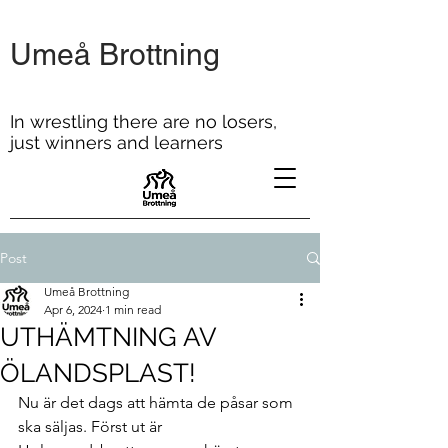
Umeå Brottning
In wrestling there are no losers,
just winners and learners
Post
Umeå Brottning
Apr 6, 2024
1 min read
UTHÄMTNING AV
ÖLANDSPLAST!
Nu är det dags att hämta de påsar som 
ska säljas. Först ut är 