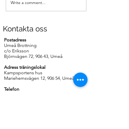
Write a comment...
Läger i Umeå 11-13
Intresserad av a
september
brottas?
Kontakta oss
Postadress
Umeå Brottning
c/o Eriksson
Björnvägen 72, 906 43, Umeå
Adress träningslokal
Kampsportens hus
Mariehemsvägen 12, 906 54, Umeå
Telefon
070-2130728
E-post
umebrottning@gmail.com
Hemsida
www.umeabrottning.se