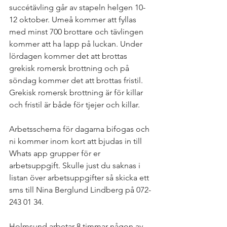
succétävling går av stapeln helgen 10-
12 oktober. Umeå kommer att fyllas 
med minst 700 brottare och tävlingen 
kommer att ha lapp på luckan. Under 
lördagen kommer det att brottas 
grekisk romersk brottning och på 
söndag kommer det att brottas fristil. 
Grekisk romersk brottning är för killar 
och fristil är både för tjejer och killar.
Arbetsschema för dagarna bifogas och 
ni kommer inom kort att bjudas in till 
Whats app grupper för er 
arbetsuppgift. Skulle just du saknas i 
listan över arbetsuppgifter så skicka ett 
sms till Nina Berglund Lindberg på 072-
243 01 34.
Holmsund arbetar 8 timmar någon av 