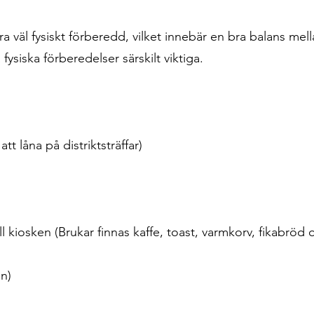
 vara väl fysiskt förberedd, vilket innebär en bra balans m
ysiska förberedelser särskilt viktiga.
att låna på distriktsträffar)
till kiosken (Brukar finnas kaffe, toast, varmkorv, fikabrö
en)