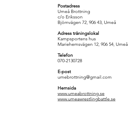
Postadress
Umeå Brottning
c/o Eriksson
Björnvägen 72, 906 43, Umeå
Adress träningslokal
Kampsportens hus
Mariehemsvägen 12, 906 54, Umeå
Telefon
070-2130728
E-post
umebrottning@gmail.com
Hemsida
www.umeabrottning.se
www.umeawrestlingbattle.se