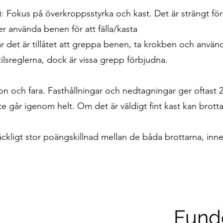
: Fokus på överkroppsstyrka och kast. Det är strängt fö
r använda benen för att fälla/kasta
där det är tillåtet att greppa benen, ta krokben och använ
ilsreglerna, dock är vissa grepp förbjudna.
tion och fara. Fasthållningar och nedtagningar ger oftas
e går igenom helt. Om det är väldigt fint kast kan brott
räckligt stor poängskillnad mellan de båda brottarna, inne
Fund