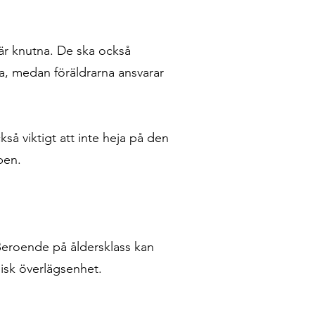
na är knutna. De ska också
na, medan föräldrarna ansvarar
kså viktigt att inte heja på den
ben.
Beroende på åldersklass kan
nisk överlägsenhet.