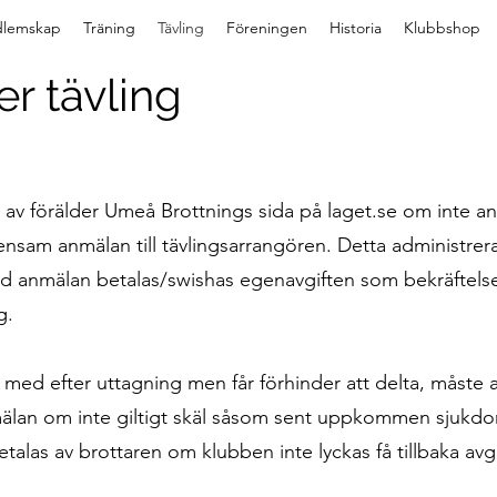
lemskap
Träning
Tävling
Föreningen
Historia
Klubbshop
er tävling
rs av förälder Umeå Brottnings sida på laget.se om inte an
nsam anmälan till tävlingsarrangören. Detta administrera
ed anmälan betalas/swishas egenavgiften som bekräftels
g.
med efter uttagning men får förhinder att delta, måste a
mälan om inte giltigt skäl såsom sent uppkommen sjukdo
etalas av brottaren om klubben inte lyckas få tillbaka avg