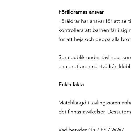
Föräldrarnas ansvar
Föräldrar har ansvar för att se t
kontrollera att barnen får i si
för att heja och peppa alla brot
Som publik under tävlingar som k
ena brottaren när två från klu
Enkla fakta
Matchlängd i tävlingssammanha
det finnas avvikelser. Dessutom
Vad betyder GR / FS / WW?