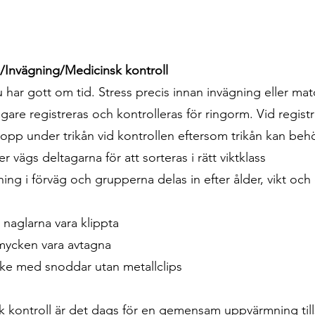
g/Invägning/Medicinsk kontroll
u har gott om tid. Stress precis innan invägning eller mat
agare registreras och kontrolleras för ringorm. Vid registr
topp under trikån vid kontrollen eftersom trikån kan behö
r vägs deltagarna för att sorteras i rätt viktklass
gning i förväg och grupperna delas in efter ålder, vikt och
 naglarna vara klippta
smycken vara avtagna
ske med snoddar utan metallclips
nsk kontroll är det dags för en gemensam uppvärmning t