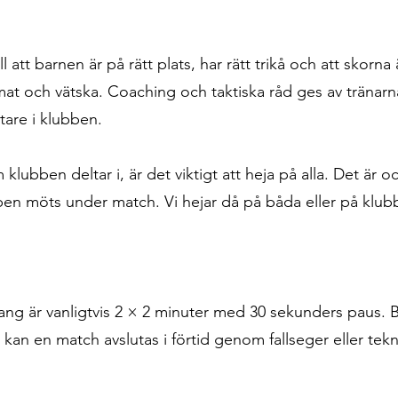
ill att barnen är på rätt plats, har rätt trikå och att skor
g mat och vätska. Coaching och taktiska råd ges av tränar
tare i klubben.
lubben deltar i, är det viktigt att heja på alla. Det är oc
bben möts under match. Vi hejar då på båda eller på klub
ng är vanligtvis 2 × 2 minuter med 30 sekunders paus. 
 kan en match avslutas i förtid genom fallseger eller tek