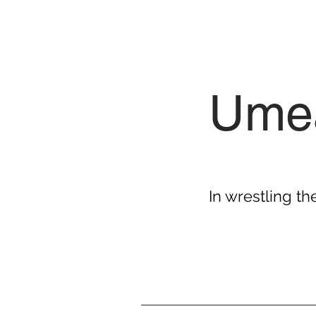
Umeå
In wrestling th