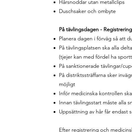
Hårsnoddar utan metallclips
Duschsaker och ombyte
På tävlingsdagen - ​Registrerin
Planera dagen i förväg så att d
På tävlingsplatsen ska alla delt
(tjejer kan med fördel ha sport
​På sanktionerade tävlingar/cupe
På distriktssträffarna sker invä
möjligt
​Inför medicinska kontrollen ska
Innan tävlingsstart måste alla 
Uppsättning av hår får endast 
Efter registrering och medici