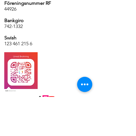
Föreningsnummer RF
44926
Bankgiro
742-1332
Swish
123 461 215 6
Funderingar?
Använd gärna frågeformuläret om du har
funderingar.