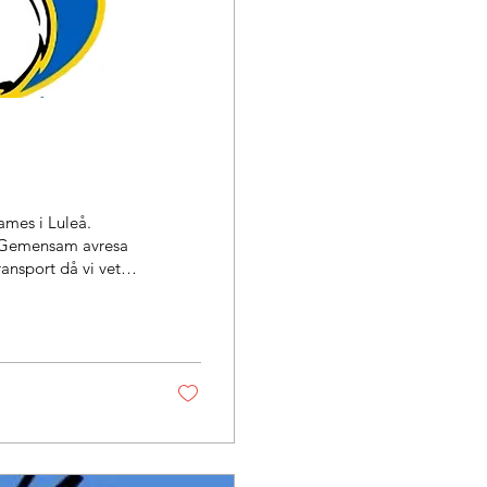
ames i Luleå.
e. Gemensam avresa
ansport då vi vet
föräldrar som kan
9.30 Tävlingsstart
täras under resan
 dagen. Varmkorv,