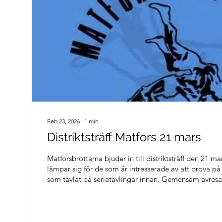
Feb 23, 2026
∙
1
min
Distriktsträff Matfors 21 mars
Matforsbrottarna bjuder in till distriktsträff den 21 m
lämpar sig för de som är intresserade av att prova på 
som tävlat på serietävlingar innan. Gemensam avresa 
Umeåbrottarna utgår från Marielundshallen kl 05.30
utgår från Storsjöhallen. Föreningen står för anmälni
kostnader för transport får samordnas mellan familje
gemensamt. Program Medicinkontroll 09.00-09.30 Tävl