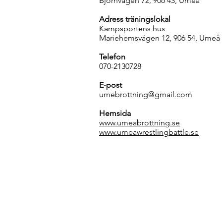
Björnvägen 72, 906 43, Umeå
Adress träningslokal
Kampsportens hus
Mariehemsvägen 12, 906 54, Umeå
Telefon
070-2130728
E-post
umebrottning@gmail.com
Hemsida
www.umeabrottning.se
www.umeawrestlingbattle.se