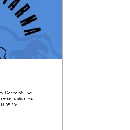
ars. Denna tävling
att tävla såväl de
kl 05.30:
 Holmsundsbrottarna
ngsavgift. Övriga
rna som åker
ingsstart kl 11.00