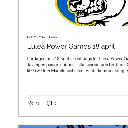
Feb 23, 2026
∙
1
min
Luleå Power Games 18 april
Lördagen den 18 april är det dags för Luleå Power G
Tävlingen passar klubbens alla licensierade brottar
kl 05.30 från Marielundshallen. Vi återkommer kring tr
hur många som ska med på tävlingen och hur många 
köra. Program Invägning och medicinkkontroll 09.00-0
kl 11.00 Mat Frukost på lördagen kan tas med och för
till Luleå. Lunch löser man själv då det passar under
toast,...
151
0