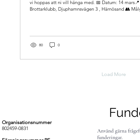
vi hoppas att ni vill hänga med. 📅 Datum: 14 mars📍 Plats: Härnösands
Brottarklubb, Djuphamnsvägen 3 , Härnösand 👥 Mål
13 & 15 samt GR/WW 09 (för brottare som har tävlat på cup) 🏋️
Upplägg: Endagsläger med flera träningspass och av
matchpass.Exakta tider och gruppindelning anpassas 
anmälda. 🍔 Lunch: Vi grillar hamburgare på plats.I 
ingår: 1–2 hamburgare Dricka...
80
0
Load More
Fund
Organisationsnummer
802459-0831
Använd gärna frågef
funderingar.