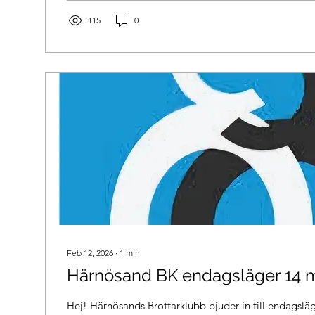
Mat Frukost...
115
0
Feb 12, 2026
∙
1
min
Härnösand BK endagsläger 14 
Hej! Härnösands Brottarklubb bjuder in till endagsläger 