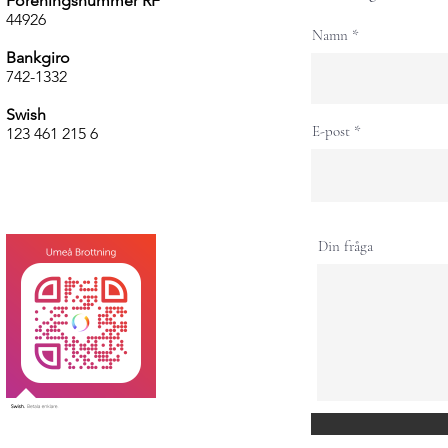
Föreningsnummer RF
44926
Namn
Bankgiro
742-1332
Swish
E-post
123 461 215 6
Din fråga