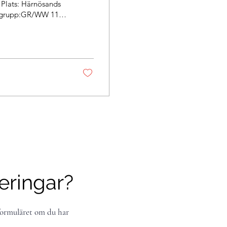
grupp:GR/WW 11,
slutande
efter antal
anmälningsavgiften
eringar?
ormuläret om du har