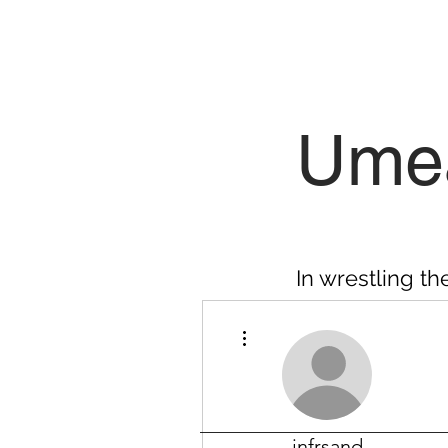
Umeå
In wrestling th
More actions
jnfrsand