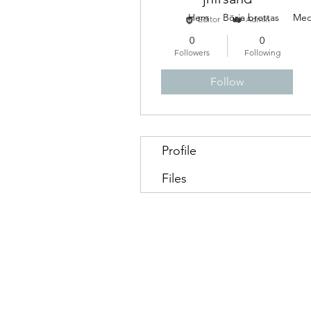
Hem
Börja brottas
Med
Editor
Admin
0
0
Followers
Following
Follow
Profile
Files