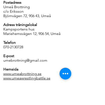
Postadress
Umeå Brottning
c/o Eriksson
Björnvägen 72, 906 43, Umeå
Adress träningslokal
Kampsportens hus
Mariehemsvägen 12, 906 54, Umeå
Telefon
070-2130728
E-post
umebrottning@gmail.com
Hemsida
www.umeabrottning.se
www.umeawrestlingbattle.se
Organisationsnummer
802459-0831
Föreningsnummer RF
44926