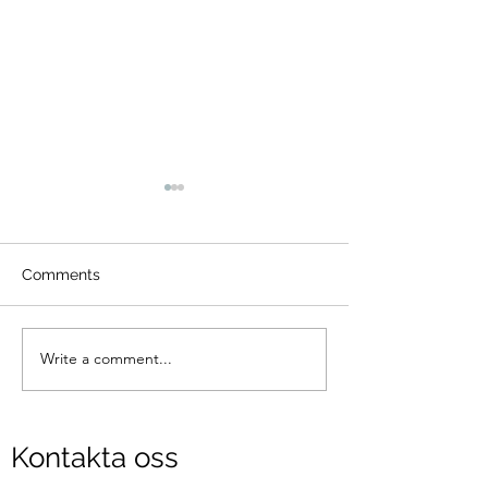
Comments
Write a comment...
Läger i Umeå 11-13
Intresserad av a
september
brottas?
Kontakta oss