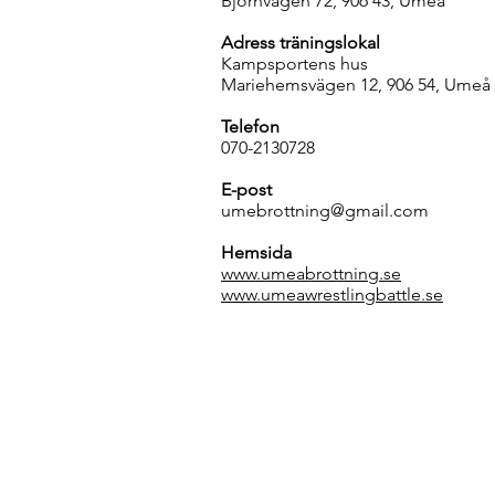
Björnvägen 72, 906 43, Umeå
Adress träningslokal
Kampsportens hus
Mariehemsvägen 12, 906 54, Umeå
Telefon
070-2130728
E-post
umebrottning@gmail.com
Hemsida
www.umeabrottning.se
www.umeawrestlingbattle.se