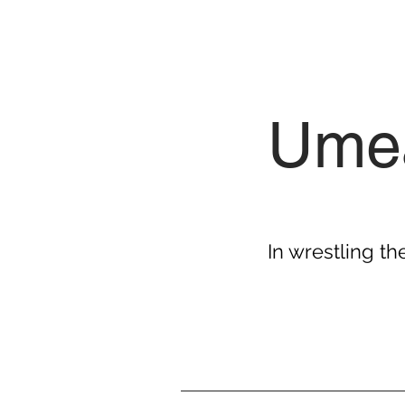
Umeå
In wrestling th