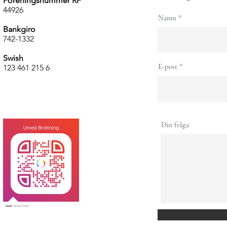
Föreningsnummer RF
44926
Namn
Bankgiro
742-1332
Swish
E-post
123 461 215 6
Din fråga