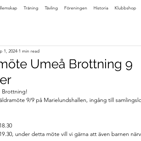
lemskap
Träning
Tävling
Föreningen
Historia
Klubbshop
p 1, 2024
1 min read
möte Umeå Brottning 9
er
 Brottning!
äldramöte 9/9 på Marielundshallen, ingång till samlingslo
18.30
9.30, under detta möte vill vi gärna att även barnen närv