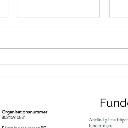
Läger i Umeå 11-13
Intr
september
brot
Fund
Organisationsnummer
802459-0831
Använd gärna frågef
funderingar.