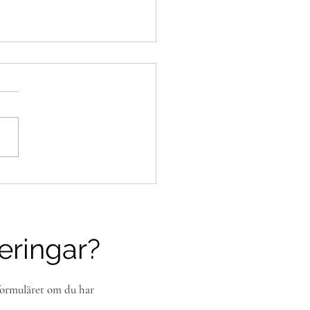
esserad av att börja
tas?
eringar?
ormuläret om du har