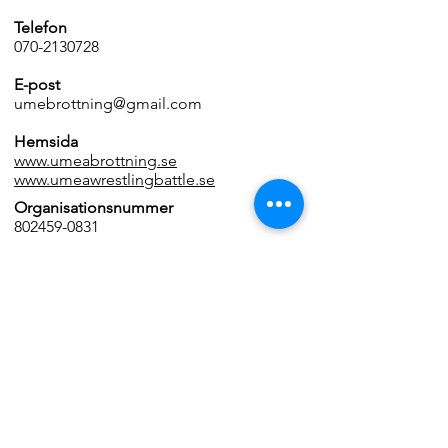
Telefon
070-2130728
E-post
umebrottning@gmail.com
Hemsida
www.umeabrottning.se
www.umeawrestlingbattle.se
Organisationsnummer
802459-0831
Föreningsnummer RF
44926
Bankgiro
742-1332
Swish
123 461 215 6