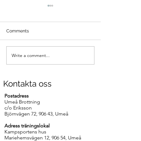
Comments
Write a comment...
Läger i Umeå 11-13
Intresserad av a
september
brottas?
Kontakta oss
Postadress
Umeå Brottning
c/o Eriksson
Björnvägen 72, 906 43, Umeå
Adress träningslokal
Kampsportens hus
Mariehemsvägen 12, 906 54, Umeå