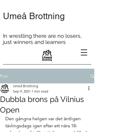
Umeå Brottning
In wrestling there are no losers,
just winners and learners
Post
Umeå Brottning
Sep 9, 2021
1 min read
Dubbla brons på Vilnius
Open
Den gångna helgen var det äntligen 
tävlingsdags igen efter ett nära 18-