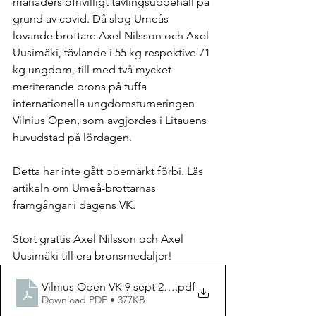
månaders ofrivilligt tävlingsuppehåll på 
grund av covid. Då slog Umeås 
lovande brottare Axel Nilsson och Axel 
Uusimäki, tävlande i 55 kg respektive 71 
kg ungdom, till med två mycket 
meriterande brons på tuffa 
internationella ungdomsturneringen 
Vilnius Open, som avgjordes i Litauens 
huvudstad på lördagen. 
Detta har inte gått obemärkt förbi. Läs 
artikeln om Umeå-brottarnas 
framgångar i dagens VK.
Stort grattis Axel Nilsson och Axel 
Uusimäki till era bronsmedaljer!
Vilnius Open VK 9 sept 2021
.pdf
Download PDF • 377KB