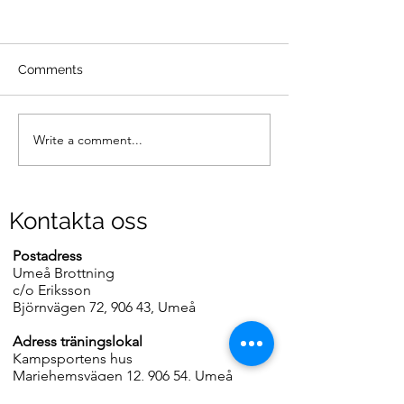
Comments
Write a comment...
Läger i Umeå 11-13
Intresserad av a
september
brottas?
Kontakta oss
Postadress
Umeå Brottning
c/o Eriksson
Björnvägen 72, 906 43, Umeå
Adress träningslokal
Kampsportens hus
Mariehemsvägen 12, 906 54, Umeå